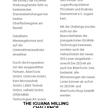
dem Kinder- und
der Einsatz der IGUANA-
Jugendhospizdienst
Werkzeugfamilie führt zu
Pforzheim und Enzkreis
bedeutenden
Sterneninsel e.V. zugute
Standzeiterhöhungen bei
kam.
besten
Oberflächengüten am
Mit der Challenge wurden
Bauteil.
nicht nur die
Besonderheiten der
Detaillierte
preisgekrönten IGUANA-
Messergebnisse sind
Technologie bewiesen,
auf der
sondern auch der
Unternehmenswebsite
Verkaufsstart der neuen
einsehbar.
935-Linien eingeläutet –
Durch die Kooperation
sowohl bei ZECHA als
mit den ausgewählten
auch bei AlienTools. Das
Partnern, AlienTools
bedeutet: alle
GmbH, Cimtrode GmbH,
Abmessungen der neuen
Kern Microtechnik
Linien können ab sofort
GmbH, LANG Technik
im ZECHA- und
GmbH, oelheld GmbH,
AlienTools-Shop bestellt
OPEN MIND
werden.
Technologies AG sowie
THE IGUANA MILLING
CHALLENGE