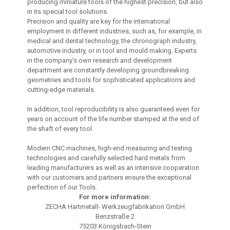
producing miniature tools of the highest precision, but also
in its special tool solutions.
Precision and quality are key for the international
employment in different industries, such as, for example, in
medical and dental technology, the chronograph industry,
automotive industry, or in tool and mould making. Experts
in the company’s own research and development
department are constantly developing groundbreaking
geometries and tools for sophisticated applications and
cutting-edge materials.
In addition, tool reproducibility is also guaranteed even for
years on account of the life number stamped at the end of
the shaft of every tool.
Modern CNC machines, high-end measuring and testing
technologies and carefully selected hard metals from
leading manufacturers as well as an intensive cooperation
with our customers and partners ensure the exceptional
perfection of our Tools.
For more information:
ZECHA Hartmetall- Werkzeugfabrikation GmbH
Benzstraße 2
75203 Königsbach-Stein