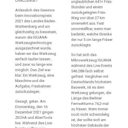
CHALLENGE?
unglaublichen 641+ Fräs-
Stunden und einem
Anlässlich des Gewinns
zurückgelegten Fräs-
beim Innovationspreis
Weg von über 27 km
2021 des Landes Baden-
unversehrt aus. Fast
Württemberg und um
unvorstellbar, wenn man
gleichzeitig zu beweisen,
bedenkt, welche Strecke
warum die IGUANA-
der nur 5 cm lange Fräser
Werkzeugtechnologie
zurücklegte.
ausgezeichnet wurde,
haben wir das Werkzeug
So hat sich das
einfach laufen lassen…
Mikrowerkzeug IGUANA
und zwar so lange wie
während des Live-Events
möglich. Das Ziel war
546.288-fach selbst
klar: Ein Werkzeug, eine
gefräst. Verglichen mit
Maschine und die
Deutschlands höchstem
Aufgabe, Fräsbahnen
Bauwerk, ist es dem
zurückzulegen.
Werkzeug gelungen, die
Länge des Berliner
Gesagt, getan. Am
Fernsehturms 74,2-mal
Donnerstag, den 16.
zu fräsen. Wem immer
Dezember 2021 gingen
noch nicht schwindelig
ZECHA und AlienTools
ist, der sollte sich am
live. Während des Live-
höchsten Gebäude der