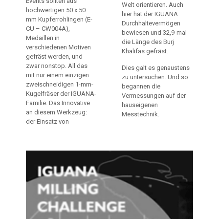
Events sollten aus
Welt orientieren. Auch
hochwertigen 50 x 50
hier hat der IGUANA
mm Kupferrohlingen (E-
Durchhaltevermögen
CU – CW004A),
bewiesen und 32,9-mal
Medaillen in
die Länge des Burj
verschiedenen Motiven
Khalifas gefräst.
gefräst werden, und
zwar nonstop. All das
Dies galt es genaustens
mit nur einem einzigen
zu untersuchen. Und so
zweischneidigen 1-mm-
begannen die
Kugelfräser der IGUANA-
Vermessungen auf der
Familie. Das Innovative
hauseigenen
an diesem Werkzeug:
Messtechnik.
der Einsatz von