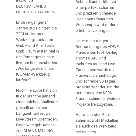
BEZWINGT
Schneidkanten führt zu
DEUTSCHLANDS
einer perfekt scharfen
HÖCHSTES BAUWERK
und präzisen Schneide.
Die Lebensdauer des
Ende vergangenen
Werkzeugs wird dadurch
Jahres 2021 gingen die
erheblich verlängert.
ZECHA Hartmetall-
Werkzeugfabrikation
Unter der strengen
GmbH und AlienTools
Beobachtung des VDWF-
GmbH zum ersten Mal in
Präsidenten Prof. Dr.-Ing.
der Firmengeschichte
Thomas Seul und
live, um herauszufinden:
mehreren tausend Live-
„Wie lange wird unser
Zuschauern wurde der
IGUANA-Werkzeug
Fräsversuch nach sage
laufen?“
und schreibe 30 Tagen
proaktiv beendet, um die
Noch nie zuvor hat sich
betriebseigene KERN-
in der Branche jemand
Fräsmaschine für weitere
einer solchen Challenge
Projekte freizugeben.
gestellt und einen
Langzeitfrästest per
Auf den ersten Blick
Live-Stream übertragen.
sahen sowohl Medaillen
Doch was gab Anlass
als auch das Werkzeug
zur IGUANA MILLING
selbst nach