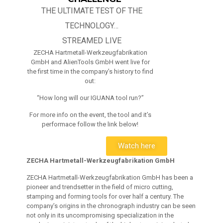
THE ULTIMATE TEST OF THE
TECHNOLOGY…
STREAMED LIVE
ZECHA Hartmetall-Werkzeugfabrikation
GmbH and AlienTools GmbH went live for
the first time in the company’s history to find
out:
“How long will our IGUANA tool run?”
For more info on the event, the tool and it’s
performace follow the link below!
Watch here
ZECHA Hartmetall-Werkzeugfabrikation GmbH
ZECHA Hartmetall-Werkzeugfabrikation GmbH has been a
pioneer and trendsetter in the field of micro cutting,
stamping and forming tools for over half a century. The
company’s origins in the chronograph industry can be seen
not only in its uncompromising specialization in the