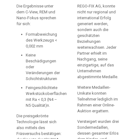
Die Ergebnisse unter
REGO-FIX AG, konnte
dem C-View, REM und
nicht nur regional und
Nano-Fokus sprechen
international Erfolg
für sich:
generiert werden,
sondern auch die
Formabweichung
geschätzten
des Werkzeugs <
Beziehungen
0,002 mm
weiterwachsen. Jeder
Partner erhielt im
Keine
Nachgang, seine
Beschädigungen
einzigartige, auf das
oder
Unternehmen
Veränderungen der
abgestimmte Medaille.
Schichtstrukturen
Weitere Medaillen-
Feingeschlichtete
Unikate konnten
Werkstückoberflächen
Teilnehmer lediglich im
mit Ra < 0,3 (N4 –
Rahmen einer Online-
N5 Qualität)n.
Auktion ergattern.
Die preisgekrönte
Versteigert wurden drei
Technologie lässt sich
Sondermedaillen,
also mittels des
dessen gesamter Erlös
Fräsversuchs bestätigen: